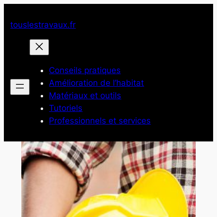
Aller
au
touslestravaux.fr
contenu
Conseils pratiques
Amélioration de l’habitat
Matériaux et outils
Tutoriels
Professionnels et services