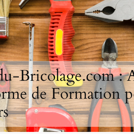
-du-Bricolage.com : A
forme de Formation p
rs