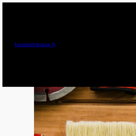
Aller
au
contenu
touslestravaux.fr