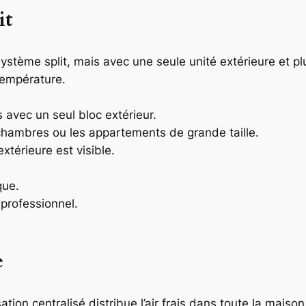
it
système split, mais avec une seule unité extérieure et pl
température.
 avec un seul bloc extérieur.
 chambres ou les appartements de grande taille.
extérieure est visible.
que.
 professionnel.
e
ation centralisé distribue l’air frais dans toute la mais