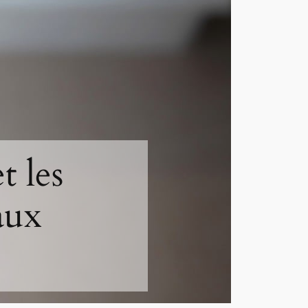
t les
aux