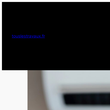
Aller
au
contenu
touslestravaux.fr