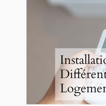
Installat
Différen
Logemen