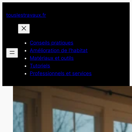
Aller
au
touslestravaux.fr
contenu
Conseils pratiques
Amélioration de l’habitat
Matériaux et outils
Tutoriels
Professionnels et services