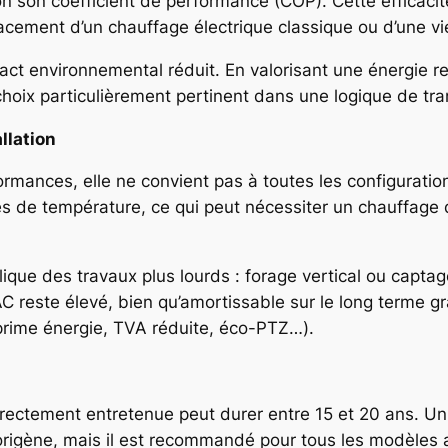
lon son coefficient de performance (COP). Cette efficaci
cement d’un chauffage électrique classique ou d’une viei
ct environnemental réduit. En valorisant une énergie re
 choix particulièrement pertinent dans une logique de tra
llation
ormances, elle ne convient pas à toutes les configurat
es de température, ce qui peut nécessiter un chauffage d
ique des travaux plus lourds : forage vertical ou captag
 PAC reste élevé, bien qu’amortissable sur le long terme
prime énergie, TVA réduite, éco-PTZ…).
rectement entretenue peut durer entre 15 et 20 ans. Un 
origène, mais il est recommandé pour tous les modèles a