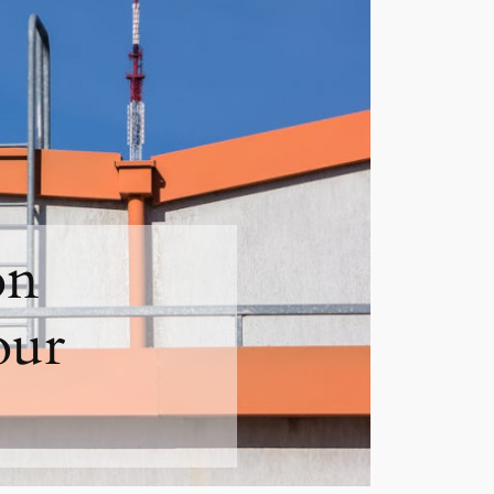
on
our