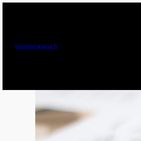
Aller
au
contenu
touslestravaux.fr