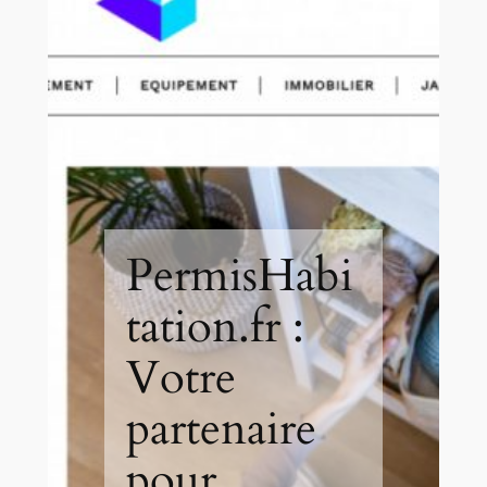
PermisHabi
tation.fr :
Votre
partenaire
pour