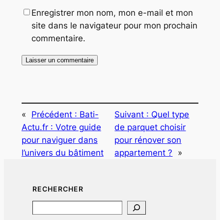
Enregistrer mon nom, mon e-mail et mon
site dans le navigateur pour mon prochain
commentaire.
«
Précédent :
Bati-
Suivant :
Quel type
Actu.fr : Votre guide
de parquet choisir
pour naviguer dans
pour rénover son
l’univers du bâtiment
appartement ?
»
RECHERCHER
Search