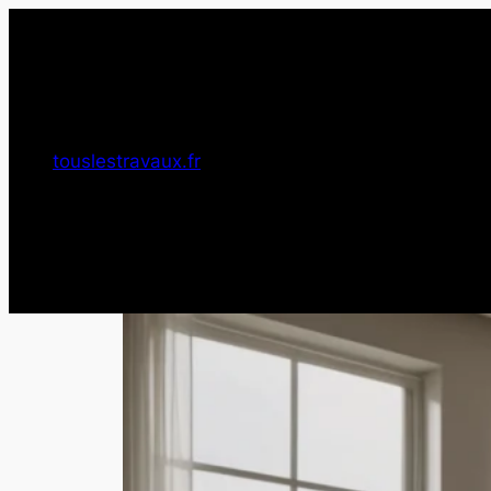
Aller
au
contenu
touslestravaux.fr